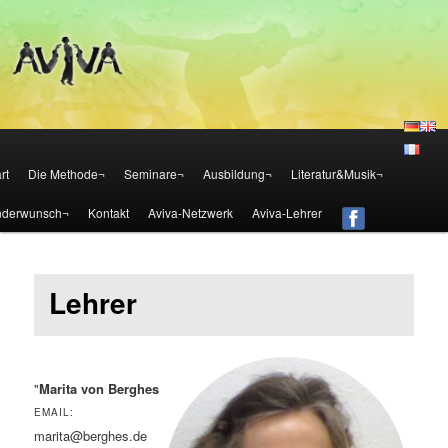
Die Aviva Methode – Österreich
Aviva – Methode – Österreich
Zum Inhalt wechseln
Zum sekundären Inhalt wechseln
rt
Die Methode¬
Seminare¬
Ausbildung¬
Literatur&Musik¬
nderwunsch¬
Kontakt
Aviva-Netzwerk
Aviva-Lehrer
Lehrer
"
Marita von Berghes
EMAIL:
marita@berghes.de