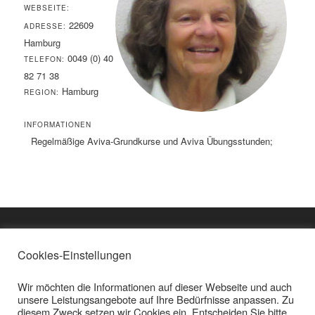
WEBSEITE:
22609
ADRESSE:
Hamburg
0049 (0) 40
TELEFON:
82 71 38
Hamburg
REGION:
INFORMATIONEN
Regelmäßige Aviva-Grundkurse und Aviva Übungsstunden;
Cookies-Einstellungen
Impressum
KONTAKT
Beate Plangger
Wir möchten die Informationen auf dieser Webseite und auch
Untererleinsbach 1
© Copyright Beate
unsere Leistungsangebote auf Ihre Bedürfnisse anpassen. Zu
4722 Peuerbach
Plangger
diesem Zweck setzen wir Cookies ein. Entscheiden Sie bitte
--