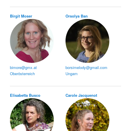
Birgit Moser
Orsolya Ban
bimore@gmx.at
borsimelody@gmail.com
Oberösterreich
Ungarn
Elisabetta Busco
Carole Jacquenot