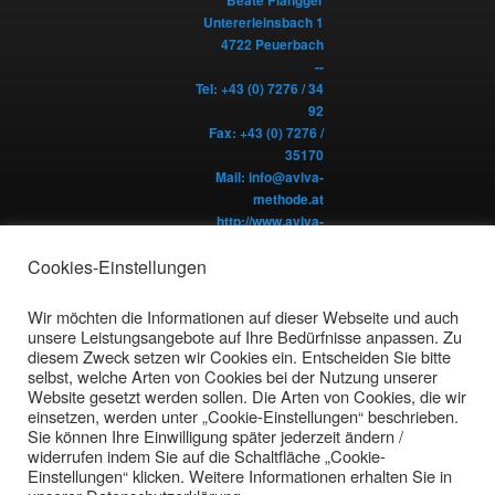
Untererleinsbach 1
4722 Peuerbach
--
Tel: +43 (0) 7276 / 34
92
Fax: +43 (0) 7276 /
35170
Mail:
info@aviva-
methode.at
http://www.aviva-
methode.at
Cookies-Einstellungen
Impressum
Wir möchten die Informationen auf dieser Webseite und auch
unsere Leistungsangebote auf Ihre Bedürfnisse anpassen. Zu
© Copyright Beate
diesem Zweck setzen wir Cookies ein. Entscheiden Sie bitte
Plangger
selbst, welche Arten von Cookies bei der Nutzung unserer
Website gesetzt werden sollen. Die Arten von Cookies, die wir
einsetzen, werden unter „Cookie-Einstellungen“ beschrieben.
Sie können Ihre Einwilligung später jederzeit ändern /
widerrufen indem Sie auf die Schaltfläche „Cookie-
Einstellungen“ klicken. Weitere Informationen erhalten Sie in