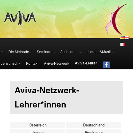
Die Aviva Methode – Österreich
Aviva – Methode – Österreich
Zum Inhalt wechseln
Zum sekundären Inhalt wechseln
rt
Die Methode¬
Seminare¬
Ausbildung¬
Literatur&Musik¬
Aviva-Lehrer
nderwunsch¬
Kontakt
Aviva-Netzwerk
Aviva-Netzwerk-
Lehrer*innen
Österreich
Deutschland
Ungarn
Frankreich