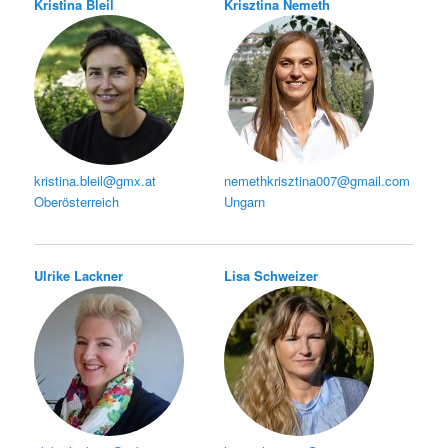
Kristina Bleil
Krisztina Nemeth
kristina.bleil@gmx.at
nemethkrisztina007@gmail.com
Oberösterreich
Ungarn
Ulrike Lackner
Lisa Schweizer