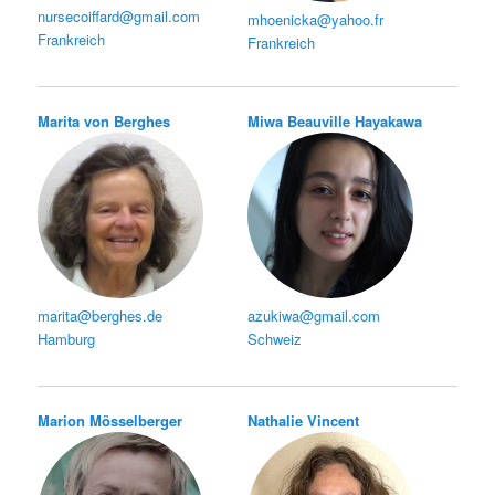
nursecoiffard@gmail.com
mhoenicka@yahoo.fr
Frankreich
Frankreich
Marita von Berghes
Miwa Beauville Hayakawa
marita@berghes.de
azukiwa@gmail.com
Hamburg
Schweiz
Marion Mösselberger
Nathalie Vincent