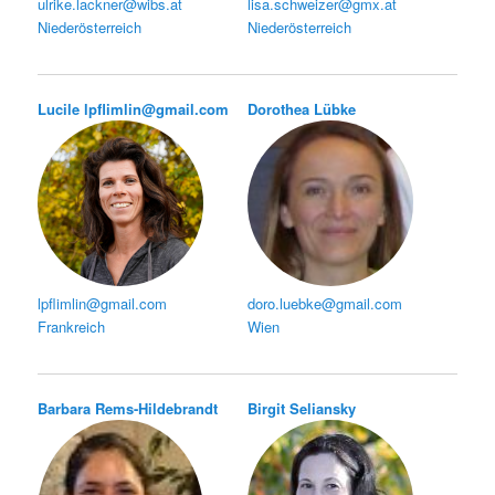
ulrike.lackner@wibs.at
lisa.schweizer@gmx.at
Niederösterreich
Niederösterreich
Lucile
lpflimlin@gmail.com
Dorothea Lübke
lpflimlin@gmail.com
doro.luebke@gmail.com
Frankreich
Wien
Barbara Rems-Hildebrandt
Birgit Seliansky