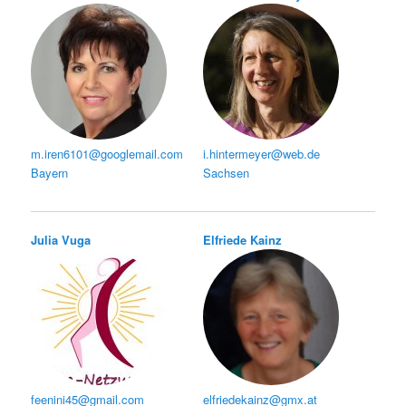
m.iren6101@googlemail.com
i.hintermeyer@web.de
Bayern
Sachsen
Julia Vuga
Elfriede Kainz
feenini45@gmail.com
elfriedekainz@gmx.at