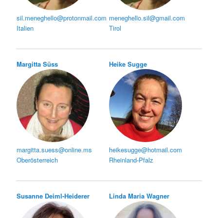
sil.meneghello@protonmail.com
meneghello.sil@gmail.com
Italien
Tirol
Margitta Süss
Heike Sugge
margitta.suess@online.ms
heikesugge@hotmail.com
Oberösterreich
Rheinland-Pfalz
Susanne Deiml-Heiderer
Linda Maria Wagner