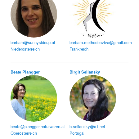
barbara@sunnysideup.at
barbara.methodeaviva@gmail.com
Niederösterreich
Frankreich
Beate Plangger
BIrgit Seliansky
beate@plangger-naturwaren.at
b.seliansky@a1.net
Oberösterreich
Portugal