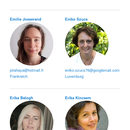
Emilie Josserand
Eniko Szucs
pitahaya@hotmail.fr
eniko.szucs76@googlemail.com
Frankreich
Luxemburg
Erika Balogh
Erika Kincsem