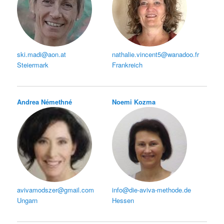
ski.madi@aon.at
nathalie.vincent5@wanadoo.fr
Steiermark
Frankreich
Andrea Némethné
Noemi Kozma
avivamodszer@gmail.com
info@die-aviva-methode.de
Ungarn
Hessen