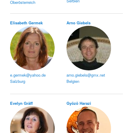
Serbien
Oberösterreich
Elisabeth Germek
Arno Giebels
e.germek@yahoo.de
arno.giebels@gmx.net
Salzburg
Belgien
Evelyn Gräff
Gyözö Harazi