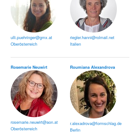
ulli.puehringer@gmx.at
riegler.hanni@rolmail.net
Oberösterreich
Italien
Rosemarie Neuwirt
Roumiana Alexandrova
rosemarie.neuwirt@aon.at
r.alexadrova@formschlag.de
Oberösterreich
Berlin