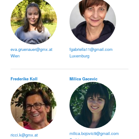
eva.gruenauer@gmx.at
fgabriella11@gmail.com
Wien
Luxemburg
Frederike Koll
Milica Gacevic
milica.bojovic9@gmail.com
ricci.k@gmx.at