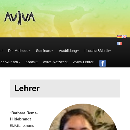
Die Aviva Methode – Österreich
Aviva – Methode – Österreich
Zum Inhalt wechseln
Zum sekundären Inhalt wechseln
rt
Die Methode¬
Seminare¬
Ausbildung¬
Literatur&Musik¬
nderwunsch¬
Kontakt
Aviva-Netzwerk
Aviva-Lehrer
Lehrer
"
Barbara Rems-
Hildebrandt
b.rems-
EMAIL: