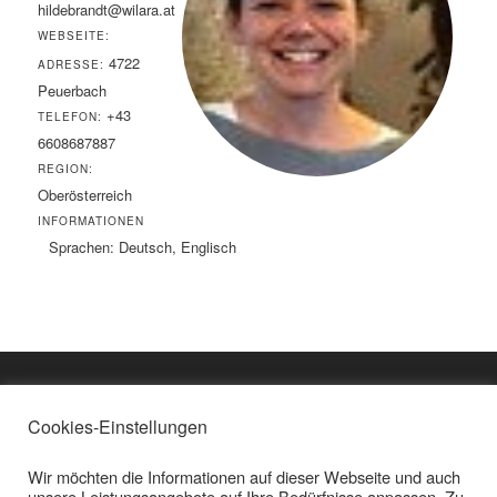
hildebrandt@wilara.at
WEBSEITE:
4722
ADRESSE:
Peuerbach
+43
TELEFON:
6608687887
REGION:
Oberösterreich
INFORMATIONEN
Sprachen: Deutsch, Englisch
Cookies-Einstellungen
Impressum
KONTAKT
Beate Plangger
Wir möchten die Informationen auf dieser Webseite und auch
Untererleinsbach 1
© Copyright Beate
unsere Leistungsangebote auf Ihre Bedürfnisse anpassen. Zu