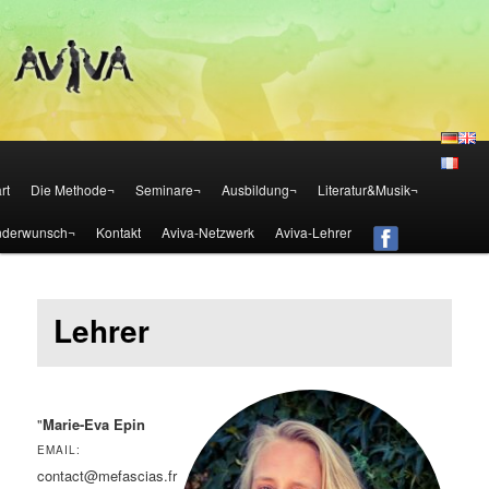
Die Aviva Methode – Österreich
Aviva – Methode – Österreich
Zum Inhalt wechseln
Zum sekundären Inhalt wechseln
rt
Die Methode¬
Seminare¬
Ausbildung¬
Literatur&Musik¬
nderwunsch¬
Kontakt
Aviva-Netzwerk
Aviva-Lehrer
Lehrer
"
Marie-Eva Epin
EMAIL:
contact@mefascias.fr