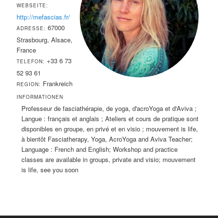
WEBSEITE:
http://mefascias.fr/
67000
ADRESSE:
Strasbourg, Alsace,
France
+33 6 73
TELEFON:
52 93 61
Frankreich
REGION:
INFORMATIONEN
Professeur de fasciathérapie, de yoga, d'acroYoga et d'Aviva ;
Langue : français et anglais ; Ateliers et cours de pratique sont
disponibles en groupe, en privé et en visio ; mouvement is life,
à bientôt Fasciatherapy, Yoga, AcroYoga and Aviva Teacher;
Language : French and English; Workshop and practice
classes are available in groups, private and visio; mouvement
is life, see you soon