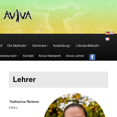
Die Aviva Methode – Österreich
Aviva – Methode – Österreich
Zum Inhalt wechseln
Zum sekundären Inhalt wechseln
rt
Die Methode¬
Seminare¬
Ausbildung¬
Literatur&Musik¬
nderwunsch¬
Kontakt
Aviva-Netzwerk
Aviva-Lehrer
Lehrer
"
Katharina Reiterer
EMAIL: