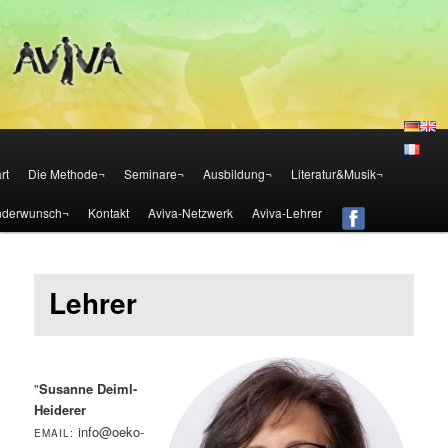
Die Aviva Methode – Österreich
Aviva – Methode – Österreich
Zum Inhalt wechseln
Zum sekundären Inhalt wechseln
rt
Die Methode¬
Seminare¬
Ausbildung¬
Literatur&Musik¬
nderwunsch¬
Kontakt
Aviva-Netzwerk
Aviva-Lehrer
Lehrer
"
Susanne Deiml-
Heiderer
info@oeko-
EMAIL: