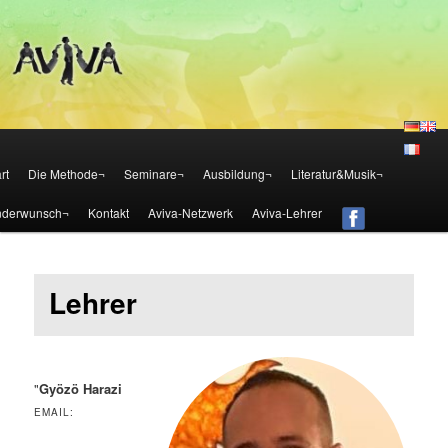
Die Aviva Methode – Österreich
Aviva – Methode – Österreich
Zum Inhalt wechseln
Zum sekundären Inhalt wechseln
rt
Die Methode¬
Seminare¬
Ausbildung¬
Literatur&Musik¬
nderwunsch¬
Kontakt
Aviva-Netzwerk
Aviva-Lehrer
Lehrer
"
Gyözö Harazi
EMAIL: