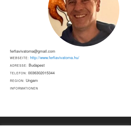
ferfiavivatorna@gmail.com
http://www.ferfiavivatorna.hu/
WEBSEITE:
Budapest
ADRESSE:
0036302015344
TELEFON:
Ungarn
REGION:
INFORMATIONEN