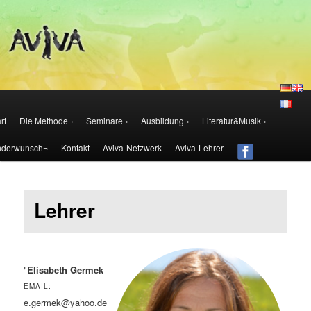
Die Aviva Methode – Österreich
Aviva – Methode – Österreich
Zum Inhalt wechseln
Zum sekundären Inhalt wechseln
rt
Die Methode¬
Seminare¬
Ausbildung¬
Literatur&Musik¬
nderwunsch¬
Kontakt
Aviva-Netzwerk
Aviva-Lehrer
Lehrer
"
Elisabeth Germek
EMAIL:
e.germek@yahoo.de