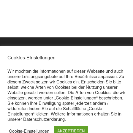
Cookies-Einstellungen
Impressum
KONTAKT
Beate Plangger
Wir möchten die Informationen auf dieser Webseite und auch
Untererleinsbach 1
© Copyright Beate
unsere Leistungsangebote auf Ihre Bedürfnisse anpassen. Zu
4722 Peuerbach
Plangger
diesem Zweck setzen wir Cookies ein. Entscheiden Sie bitte
--
selbst, welche Arten von Cookies bei der Nutzung unserer
Tel: +43 (0) 7276 / 34
Website gesetzt werden sollen. Die Arten von Cookies, die wir
92
einsetzen, werden unter „Cookie-Einstellungen“ beschrieben.
Fax: +43 (0) 7276 /
Sie können Ihre Einwilligung später jederzeit ändern /
35170
widerrufen indem Sie auf die Schaltfläche „Cookie-
Mail:
info@aviva-
Einstellungen“ klicken. Weitere Informationen erhalten Sie in
methode.at
unserer Datenschutzerklärung.
http://www.aviva-
methode.at
Cookie-Einstellungen
AKZEPTIEREN